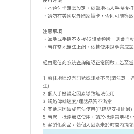
使用方法
・本預付卡無需設定，於當地插入手機後打
・請勿在美國以外國家插卡，否則可能導致
注意事項
・當地或手機不支援4G訊號頻段，則會自動接
・若在當地無法上網，依據使用說明完成設
經由電信商系統查詢確認正常開啟，若至當
1. 前往地區沒有訊號或訊號不良(請注
生)
2. 個人手機設定因素導致無法使用
3. 網路傳輸速度/通話品質不滿意
4. 其他原因造成無法使用(已確認安排開通)
5. 若您一抵達無法使用，請於抵達當地4
6. 客製化商品，若個人因素未於時間內提