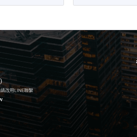
)
後請改用LINE聯繫
w