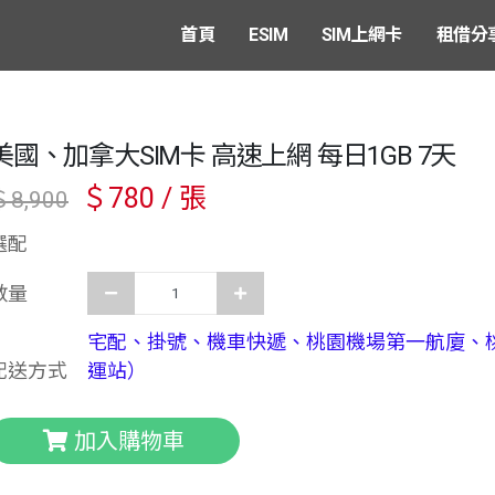
首頁
ESIM
SIM上網卡
租借分
美國、加拿大SIM卡 高速上網 每日1GB 7天
＄780 / 張
＄8,900
選配
數量
宅配、掛號、機車快遞、桃園機場第一航廈、
配送方式
運站）
加入購物車