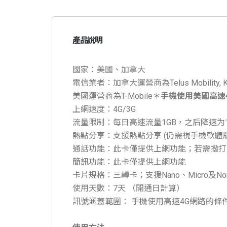
產品說明
國家：美國、加拿大
電信業者：加拿大運營商為Telus Mobility, Koo
美國運營商為T-Mobile＊
手機使用美國高速
上網速度：4G/3G
流量限制：每日高速流量1GB，之后降速为12
熱點分享：支援熱點分享 (仍需視手機軟體
通話功能：此卡僅提供上網功能；若需撥打可參
簡訊功能：此卡僅提供上網功能
卡片規格：三轉卡；支援Nano、Micro及Norm
使用天數：7天 （開通日計算）
訊號涵蓋範圍： 手機使用高速4G網路的條件；