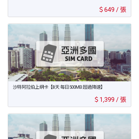
＄649 / 張
沙特阿拉伯上網卡【8天 每日500MB 超過降速】
＄1,399 / 張