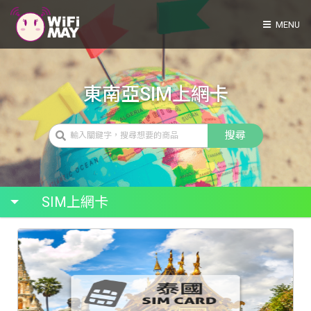
MENU
東南亞SIM上網卡
搜尋
SIM上網卡
WIFI分享器租借
防水相機出租
旅行冷藏盒