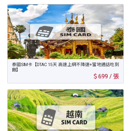
泰國SIM卡【DTAC 15天 高速上網不降速+當地通話吃到
飽】
＄699 / 張