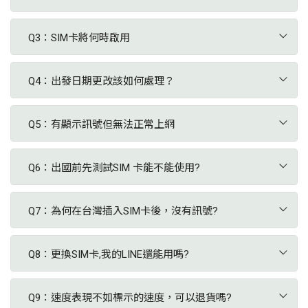
訂購及付款完成，會儘速出貨，寄出時會提
Q3：SIM卡將何時啟用
供物流編號以利您追蹤訂單送貨狀態。
各國的預付卡啟用方式有所不同，詳情請購買後參考使用說明；
Q4：出發日期更改該如何處理？
依據不同國家SIM卡開卡方式，部分以您指定的開通日期開通。
寄送及領取方式如下：
也有部分國家預付卡，於當地插卡後即可啟用。
若您出發日期有變更，請於您指定
『抵達
日』前3個工作天
Q5：有顯示訊號但無法正常上網
來信通知。卡片開通作業
1.宅配：1天
(
過年期間物流繁忙，
會於提前作業，一旦當地電信商開通就無法
1.請重設網路APN：至手機設定 -> 行動網路
更換，暫停或退貨。若行程有所變動，請聯
請提前 3個工作天下單）
-> 行動數據網路 -> APN欄位內輸入: 參考
Q6：出國前先測試SIM 卡能不能使用?
繫客服協助。
SIM卡內使用說明；APN設置
出國前將 SIM 卡先插入您的手機，開機後假如一切都正常運作，
上班日週一至週五 ，12點前訂購並付款，
*設定APN後，95%手機都可上網，若仍無法
Q7：為何在台灣插入SIM卡後，沒有訊號?
除了收不到訊號以外，您的手機應該可以正常使用。若會出現不
當天宅配方式寄出，最快可隔天送達。
上網，請再嘗試第2步驟
明原因的重複自動開機、畫面閃動等情況，可能是 SIM 卡與手機
這是正常的，手機預付門號無法國際漫遊，所以在台灣會收不到
不合。這種情況極少發生，如果不幸遇到了可能需要換一隻手機
寄出時提供物流編號，可自行聯繫黑貓/便
Q8：更換SIM卡,我的LINE還能用嗎?
訊號，就像台灣手機預付門號也無法帶出國漫遊。
2.網路重置後重新開機
來使用。
利袋物流
如果Line有綁定電話號碼，更換SIM卡時會無法使用Line
(實際送達時間，依貨運物流狀況為準，請
Q9：速度表現不如標示的速度，可以退貨嗎?
將Line設定綁成電子郵件並與facebook同步，就算換SIM卡也不
P.S 有些國家卡片在台灣插卡時即為啟用日，請留意使用說明。