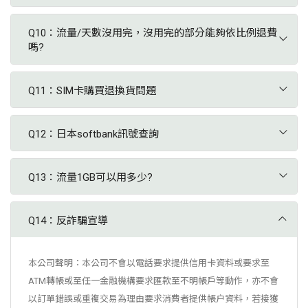
參考：http://www.t-cat.com.tw/ 或
會不能使用喔。
．網路速度及訊號，依當地電信業者基地台建置涵蓋率、同一基
https://www.25431010.tw/)
Q10：流量/天數沒用完，沒用完的部分能夠依比例退費
地台同時上網人數、上網地點地形地貌、行動裝置的處理器規格
請依序下列操作。 (聊天紀錄可事先備份)
嗎?
與所能支援網路規格及使用的移動狀態而有所影響，但無法保證
黑貓包裹查詢：
https://www.t-
等同實際速度。
cat.com.tw/inquire/trace.aspx
上網卡一經拆封後，恕無法辦理退換貨。
1.將LINE開啟,點選設定 (Android 設定在其他裡面)
．設備、連線區域的通信設備或尖峰時間(如中午12點~1點間；
Q11：SIM卡購買退換貨問題
晚上 6 點~7點間)網路堵塞狀況可能造成網速變慢。
便利袋包裹查詢：
貨到後7 天內（含例假日），依照消費者保護法的規定，享有商
．設備所支援的頻段不同，網速也不同。恕無法因少數地區之訊
https://www.25431010.tw/tracking
Q12：日本softbank訊號查詢
品到貨日起七天的猶豫期(也就是鑑賞期)的權益，但猶豫期並非
號狀況,而要求退費。
試用期， 所以您所退回的商品(包含瑕疵品)必須是全新的狀態、
softbank訊號查詢：
＊將會依據出發日期選擇寄送方式
※松山機場暫不提供【領
而且完整包裝但若到貨超過七天、或已使用過，恕不能接受退換
Q13：流量1GB可以用多少?
https://www.softbank.jp/mobile/network/area/map/
取/歸還】服務，敬請見
貨！
2.大台北機車快遞：3~4小時
諒。※
Q14：反詐騙宣導
＊預付卡相關：
上班日周一至週五下午12點付款(可訂購時
1.WIFIMAY會依照您訂單上填寫的抵達國外時間之前開卡，開卡
間為00:00-12:00)，可當日出貨，當日送達。
作業完成後代表已開啟使用，非全新狀態，無法退貨。如:美國T-
本公司聲明：本公司不會以電話要求提供信用卡資料或要求至
信義區/大安區/中山區/大同區/萬華區/中正
mobile卡、美國AT&T、越南Vinaphone、歐洲vodafone、3UK
ATM轉帳或至任一金融機構要求匯款至不明帳戶等動作，亦不會
區/松山區、內湖及南港部分區域。
等預付卡 。
以訂單錯誤或重複交易為理由要求消費者提供帳户資料，若接獲