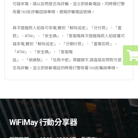
(實際送達時間，依快遞公司為主，若17:30
可疑來電，請以反問是否為詐騙，並立即掛斷電話。同時撥打警
未收到件，請聯繫客服)
2.若未使用過(未開卡)，則七天之內可以退換貨，請來信與我們
政署165反詐騙諮詢專線，通報詐騙電話號碼。
2. 點選我的帳號
聯繫
再次提醒款人如接可來電,聽到「解除設定」「分付款」、「重
3.儲值金額為代購服務不可退換貨，您購買後儲值卡後，
款」、ATM」、「安全碼」、「客服電再次提醒揭款人如接獲可
3.特快快遞（大台北及新北地
WIFIMAY會直接將金額存入您填寫的指定門號中，一存入帳戶則
疑來電,聽到「解除設定」、「分期付款」、「重複扣款」、
區）： 1小時
無法退款。
「ATM」、「安全碼」、「客服電
* 國際電話卡儲值不可退換貨，您購買國際電話卡並指定加值至
話」、「統被駭」、「信用卡號」等關鍵字,請直接反問對方是
您舊卡號中，一經加值則無法退換貨。
否為詐騙，並立即掛斷電話同時撥打警政署165反騙詢專線。
請聯繫客服處理，寄送費用：約100-200元
不等，依照距離計算出實際運費提供您繳
（請注意：依訂購人填寫的抵達當地前幾日開卡、儲值金存入訂
款。
購人門號均屬客製化服務，「客製化商品」不適用七天猶豫期間
規定） 。
4.機場櫃檯取貨：1天
WiFiMay 行動分享器
出發
前一日
線上訂購並付款完成，出發當日
3. 設定綁定電子郵件 並將FACEBOOK同步
可至機場櫃檯領取。