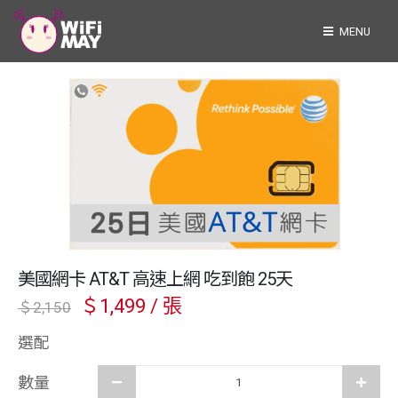
MENU
美國網卡 AT&T 高速上網 吃到飽 25天
＄1,499 / 張
＄2,150
選配
數量