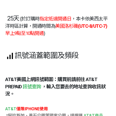
25天
(於訂購時
指定抵達開通日
，本卡依美西太平
洋時區計算，開通時間為
美國洛杉磯
(UTC-8/UTC-7)
早上9點至10點開通
)
訊號涵蓋範圍及頻段
AT&T美國上網訊號範圍：購買前請前往 AT&T
PREPAID
訊號查詢
，輸入您要去的地址查詢收訊狀
況。
AT&T
僅限IPHONE使用
*阿拉斯加、黃石公園等國家公園，請選擇
AT&T商品