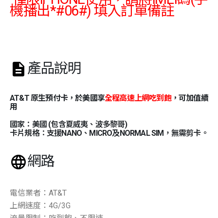
機播出*#06#) 填入訂單備註
產品說明
AT&T 原生預付卡，於美國享
全程高速上網吃到飽
，可加值續
用
國家：美國 (包含夏威夷、波多黎哥)
卡片規格：支援NANO、MICRO及NORMAL SIM，無需剪卡。
網路
電信業者：AT&T
上網速度：4G/3G